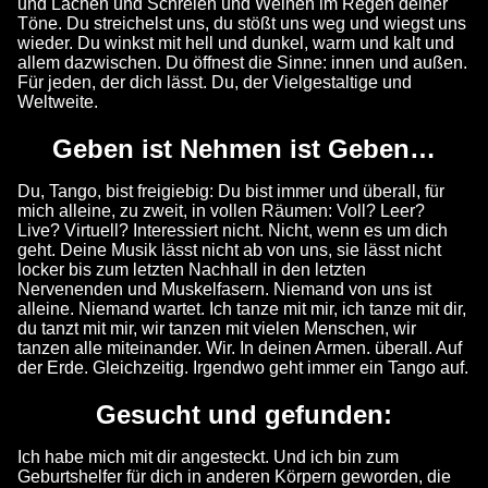
und Lachen und Schreien und Weinen im Regen deiner
Töne. Du streichelst uns, du stößt uns weg und wiegst uns
wieder. Du winkst mit hell und dunkel, warm und kalt und
allem dazwischen. Du öffnest die Sinne: innen und außen.
Für jeden, der dich lässt. Du, der Vielgestaltige und
Weltweite.
Geben ist Nehmen ist Geben…
Du, Tango, bist freigiebig: Du bist immer und überall, für
mich alleine, zu zweit, in vollen Räumen: Voll? Leer?
Live? Virtuell? Interessiert nicht. Nicht, wenn es um dich
geht. Deine Musik lässt nicht ab von uns, sie lässt nicht
locker bis zum letzten Nachhall in den letzten
Nervenenden und Muskelfasern. Niemand von uns ist
alleine. Niemand wartet. Ich tanze mit mir, ich tanze mit dir,
du tanzt mit mir, wir tanzen mit vielen Menschen, wir
tanzen alle miteinander. Wir. In deinen Armen. überall. Auf
der Erde. Gleichzeitig. Irgendwo geht immer ein Tango auf.
Gesucht und gefunden:
Ich habe mich mit dir angesteckt. Und ich bin zum
Geburtshelfer für dich in anderen Körpern geworden, die